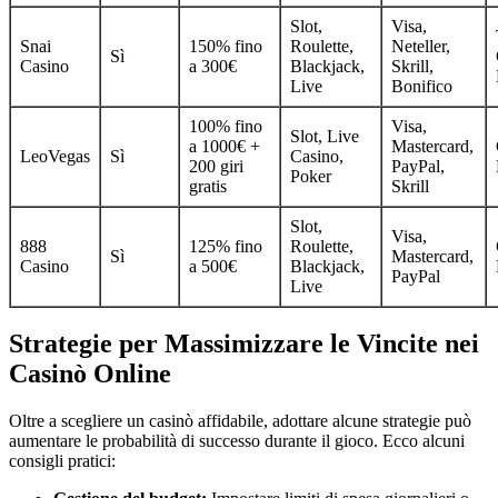
Slot,
Visa,
Snai
150% fino
Roulette,
Neteller,
Sì
Casino
a 300€
Blackjack,
Skrill,
Live
Bonifico
100% fino
Visa,
Slot, Live
a 1000€ +
Mastercard,
LeoVegas
Sì
Casino,
200 giri
PayPal,
Poker
gratis
Skrill
Slot,
Visa,
888
125% fino
Roulette,
Sì
Mastercard,
Casino
a 500€
Blackjack,
PayPal
Live
Strategie per Massimizzare le Vincite nei
Casinò Online
Oltre a scegliere un casinò affidabile, adottare alcune strategie può
aumentare le probabilità di successo durante il gioco. Ecco alcuni
consigli pratici: