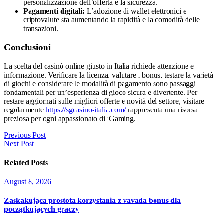
personalizzazione dell’offerta e la sicurezza.
Pagamenti digitali:
L’adozione di wallet elettronici e
criptovalute sta aumentando la rapidità e la comodità delle
transazioni.
Conclusioni
La scelta del casinò online giusto in Italia richiede attenzione e
informazione. Verificare la licenza, valutare i bonus, testare la varietà
di giochi e considerare le modalità di pagamento sono passaggi
fondamentali per un’esperienza di gioco sicura e divertente. Per
restare aggiornati sulle migliori offerte e novità del settore, visitare
regolarmente
https://sgcasino-italia.com/
rappresenta una risorsa
preziosa per ogni appassionato di iGaming.
Post
Previous Post
Next Post
navigation
Related Posts
August 8, 2026
Zaskakująca prostota korzystania z vavada bonus dla
początkujących graczy