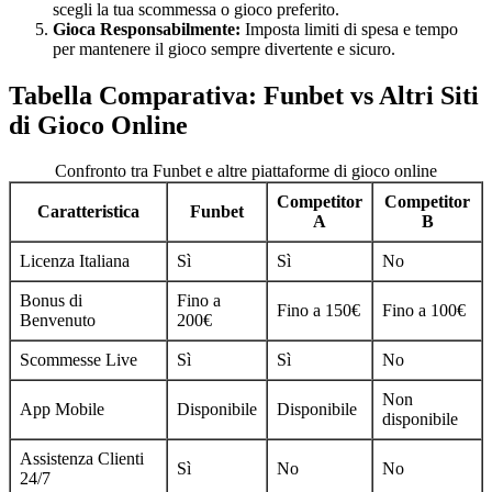
scegli la tua scommessa o gioco preferito.
Gioca Responsabilmente:
Imposta limiti di spesa e tempo
per mantenere il gioco sempre divertente e sicuro.
Tabella Comparativa: Funbet vs Altri Siti
di Gioco Online
Confronto tra Funbet e altre piattaforme di gioco online
Competitor
Competitor
Caratteristica
Funbet
A
B
Licenza Italiana
Sì
Sì
No
Bonus di
Fino a
Fino a 150€
Fino a 100€
Benvenuto
200€
Scommesse Live
Sì
Sì
No
Non
App Mobile
Disponibile
Disponibile
disponibile
Assistenza Clienti
Sì
No
No
24/7