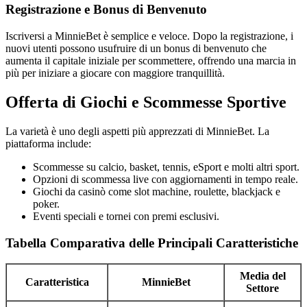
Registrazione e Bonus di Benvenuto
Iscriversi a MinnieBet è semplice e veloce. Dopo la registrazione, i
nuovi utenti possono usufruire di un bonus di benvenuto che
aumenta il capitale iniziale per scommettere, offrendo una marcia in
più per iniziare a giocare con maggiore tranquillità.
Offerta di Giochi e Scommesse Sportive
La varietà è uno degli aspetti più apprezzati di MinnieBet. La
piattaforma include:
Scommesse su calcio, basket, tennis, eSport e molti altri sport.
Opzioni di scommessa live con aggiornamenti in tempo reale.
Giochi da casinò come slot machine, roulette, blackjack e
poker.
Eventi speciali e tornei con premi esclusivi.
Tabella Comparativa delle Principali Caratteristiche
Media del
Caratteristica
MinnieBet
Settore