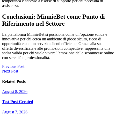
temporanea e accesso a risorse di supporto per chi necessita di
assistenza.
Conclusioni: MinnieBet come Punto di
Riferimento nel Settore
La piattaforma MinnieBet si posiziona come un’opzione solida e
innovativa per chi cerca un ambiente di gioco sicuro, ricco di
opportunità e con un servizio clienti efficiente. Grazie alla sua
offerta diversificata e alle promozioni competitive, rappresenta una
scelta valida per chi vuole vivere l’emozione delle scommesse online
con serenità e professionalità.
Post
Previous Post
Next Post
navigation
Related Posts
August 8, 2026
Test Post Created
August 7, 2026