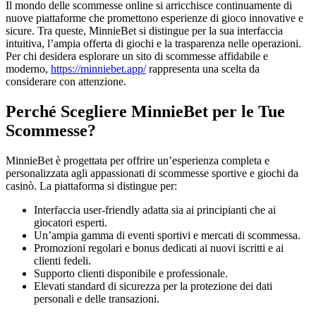
Il mondo delle scommesse online si arricchisce continuamente di
nuove piattaforme che promettono esperienze di gioco innovative e
sicure. Tra queste, MinnieBet si distingue per la sua interfaccia
intuitiva, l’ampia offerta di giochi e la trasparenza nelle operazioni.
Per chi desidera esplorare un sito di scommesse affidabile e
moderno,
https://minniebet.app/
rappresenta una scelta da
considerare con attenzione.
Perché Scegliere MinnieBet per le Tue
Scommesse?
MinnieBet è progettata per offrire un’esperienza completa e
personalizzata agli appassionati di scommesse sportive e giochi da
casinò. La piattaforma si distingue per:
Interfaccia user-friendly adatta sia ai principianti che ai
giocatori esperti.
Un’ampia gamma di eventi sportivi e mercati di scommessa.
Promozioni regolari e bonus dedicati ai nuovi iscritti e ai
clienti fedeli.
Supporto clienti disponibile e professionale.
Elevati standard di sicurezza per la protezione dei dati
personali e delle transazioni.