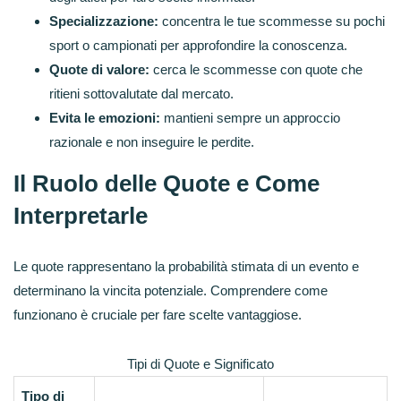
Specializzazione:
concentra le tue scommesse su pochi
sport o campionati per approfondire la conoscenza.
Quote di valore:
cerca le scommesse con quote che
ritieni sottovalutate dal mercato.
Evita le emozioni:
mantieni sempre un approccio
razionale e non inseguire le perdite.
Il Ruolo delle Quote e Come
Interpretarle
Le quote rappresentano la probabilità stimata di un evento e
determinano la vincita potenziale. Comprendere come
funzionano è cruciale per fare scelte vantaggiose.
Tipi di Quote e Significato
Tipo di