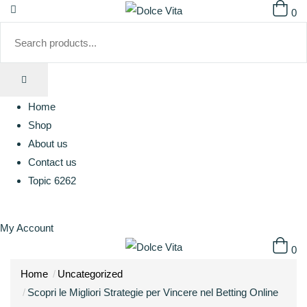
0
Home
Shop
About us
Contact us
Topic 6262
My Account
0
Home
Uncategorized
Scopri le Migliori Strategie per Vincere nel Betting Online