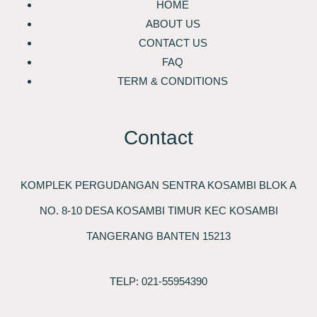
HOME
ABOUT US
CONTACT US
FAQ
TERM & CONDITIONS
Contact
KOMPLEK PERGUDANGAN SENTRA KOSAMBI BLOK A
NO. 8-10 DESA KOSAMBI TIMUR KEC KOSAMBI
TANGERANG BANTEN 15213
TELP: 021-55954390