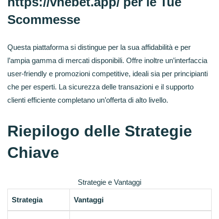
https://vnebet.app/
per le Tue
Scommesse
Questa piattaforma si distingue per la sua affidabilità e per
l’ampia gamma di mercati disponibili. Offre inoltre un’interfaccia
user-friendly e promozioni competitive, ideali sia per principianti
che per esperti. La sicurezza delle transazioni e il supporto
clienti efficiente completano un’offerta di alto livello.
Riepilogo delle Strategie
Chiave
Strategie e Vantaggi
Strategia
Vantaggi