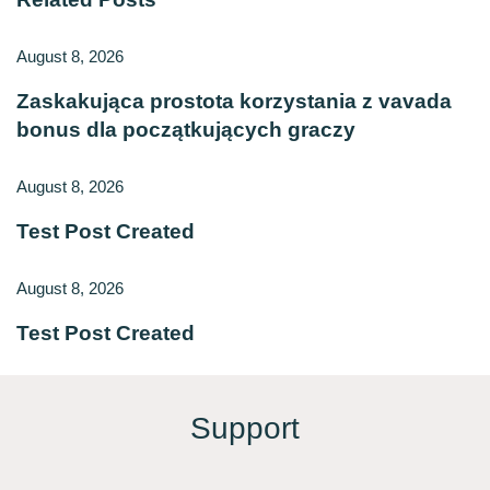
August 8, 2026
Zaskakująca prostota korzystania z vavada
bonus dla początkujących graczy
August 8, 2026
Test Post Created
August 8, 2026
Test Post Created
Support