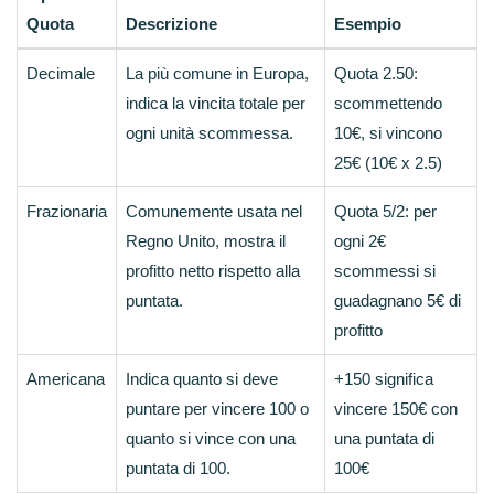
Quota
Descrizione
Esempio
Decimale
La più comune in Europa,
Quota 2.50:
indica la vincita totale per
scommettendo
ogni unità scommessa.
10€, si vincono
25€ (10€ x 2.5)
Frazionaria
Comunemente usata nel
Quota 5/2: per
Regno Unito, mostra il
ogni 2€
profitto netto rispetto alla
scommessi si
puntata.
guadagnano 5€ di
profitto
Americana
Indica quanto si deve
+150 significa
puntare per vincere 100 o
vincere 150€ con
quanto si vince con una
una puntata di
puntata di 100.
100€