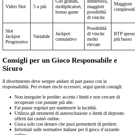
Giri gratuiti,
immersiva,
Maggiore
Video Slot
5 o più
moltiplicatori,
maggiori
complessit
bonus game
possibilità
di vincita
Possibilità
Slot
Jackpot
di vincite
RTP spess
Jackpot
Variabile
cumulativo
molto
più basso
Progressivo
elevate
Consigli per un Gioco Responsabile e
Sicuro
Il divertimento deve sempre andare di pari passo con la
responsabilità. Per evitare rischi eccessivi, segui questi consigli:
Non inseguire le perdite: accetta i limiti e non cercare di
recuperare con puntate più alte.
Fai pause regolari per mantenere la lucidità.
Utilizza gli strumenti di autoesclusione o limiti di deposito
offerti dai casinò online.
Gioca solo con denaro che puoi permetterti di perdere.
Informati sulle normative italiane per il gioco d’azzardo
online.