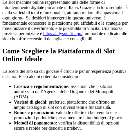
Le slot machine online rappresentano una delle forme di
intrattenimento digitale più amate in Italia. Grazie alla loro semplicità
e alla varietà di temi e funzionalità, attirano milioni di appassionati
ogni giorno. Se desideri immergerti in questo universo, è
fondamentale conoscere le piattaforme più affidabili e le strategie per
massimizzare il divertimento e le possibilità di vincita. Una risorsa
preziosa per iniziare è
https://allyspin-it.app/
, un portale dedicato alle
slot che offre recensioni dettagliate e consigli utili.
Come Scegliere la Piattaforma di Slot
Online Ideale
La scelta del sito su cui giocare è cruciale per un’esperienza positiva
e sicura. Ecco alcuni criteri da considerare:
Licenza e regolamentazione:
assicurati che il sito sia
autorizzato dall’Agenzia delle Dogane e dei Monopoli
(ADM).
Varietà di giochi:
preferisci piattaforme che offrono un
ampio catalogo di slot con diversi temi e funzionalità.
Bonus e promozioni:
valuta le offerte di benvenuto e le
promozioni periodiche per aumentare il tuo budget di gioco.
Metodi di pagamento:
verifica la disponibilità di opzioni
sicure e rapide per depositi e prelievi.