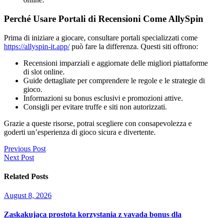
Perché Usare Portali di Recensioni Come AllySpin
Prima di iniziare a giocare, consultare portali specializzati come
https://allyspin-it.app/
può fare la differenza. Questi siti offrono:
Recensioni imparziali e aggiornate delle migliori piattaforme
di slot online.
Guide dettagliate per comprendere le regole e le strategie di
gioco.
Informazioni su bonus esclusivi e promozioni attive.
Consigli per evitare truffe e siti non autorizzati.
Grazie a queste risorse, potrai scegliere con consapevolezza e
goderti un’esperienza di gioco sicura e divertente.
Post
Previous Post
Next Post
navigation
Related Posts
August 8, 2026
Zaskakująca prostota korzystania z vavada bonus dla