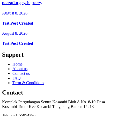
początkujących graczy
August 8, 2026
Test Post Created
August 8, 2026
Test Post Created
Support
Home
About us
Contact us
FAQ
Term & Conditions
Contact
Komplek Pergudangan Sentra Kosambi Blok A No. 8-10 Desa
Kosambi Timur Kec Kosambi Tangerang Banten 15213
Telp: 021-55954390