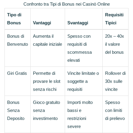
Confronto tra Tipi di Bonus nei Casinò Online
Tipo di
Requisiti
Bonus
Vantaggi
Svantaggi
Tipici
Bonus di
Aumenta il
Spesso con
20x – 40x
Benvenuto
capitale iniziale
requisiti di
il valore
scommessa
del bonus
elevati
Giri Gratis
Permette di
Vincite limitate o
Rollover di
provare le slot
soggette a
30x sulle
senza rischi
requisiti
vincite
Bonus
Gioco gratuito
Importi molto
Spesso
Senza
senza
bassi e
con limiti
Deposito
investimento
restrizioni
di prelievo
severe