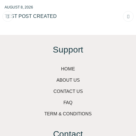
AUGUST 8, 2026
TEST POST CREATED
Support
HOME
ABOUT US
CONTACT US
FAQ
TERM & CONDITIONS
Contact