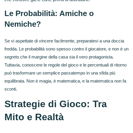
Le Probabilità: Amiche o
Nemiche?
Se vi aspettate di vincere facilmente, preparatevi a una doccia
fredda. Le probabilità sono spesso contro il giocatore, e non è un
segreto che il margine della casa sia il vero protagonista.
Tuttavia, conoscere le regole del gioco e le percentuali di ritorno
può trasformare un semplice passatempo in una sfida più
equilibrata. Non è magia, è matematica, e la matematica non fa
sconti.
Strategie di Gioco: Tra
Mito e Realtà