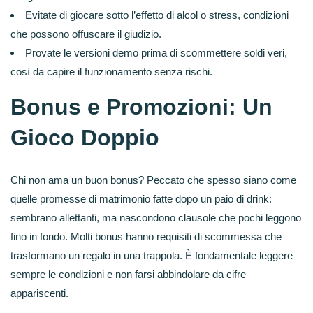
Evitate di giocare sotto l’effetto di alcol o stress, condizioni
che possono offuscare il giudizio.
Provate le versioni demo prima di scommettere soldi veri,
così da capire il funzionamento senza rischi.
Bonus e Promozioni: Un
Gioco Doppio
Chi non ama un buon bonus? Peccato che spesso siano come
quelle promesse di matrimonio fatte dopo un paio di drink:
sembrano allettanti, ma nascondono clausole che pochi leggono
fino in fondo. Molti bonus hanno requisiti di scommessa che
trasformano un regalo in una trappola. È fondamentale leggere
sempre le condizioni e non farsi abbindolare da cifre
appariscenti.