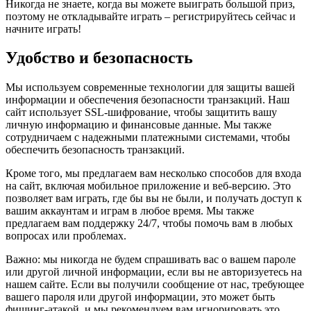
Никогда не знаете, когда вы можете выиграть большой приз,
поэтому не откладывайте играть – регистрируйтесь сейчас и
начните играть!
Удобство и безопасность
Мы используем современные технологии для защиты вашей
информации и обеспечения безопасности транзакций. Наш
сайт использует SSL-шифрование, чтобы защитить вашу
личную информацию и финансовые данные. Мы также
сотрудничаем с надежными платежными системами, чтобы
обеспечить безопасность транзакций.
Кроме того, мы предлагаем вам несколько способов для входа
на сайт, включая мобильное приложение и веб-версию. Это
позволяет вам играть, где бы вы не были, и получать доступ к
вашим аккаунтам и играм в любое время. Мы также
предлагаем вам поддержку 24/7, чтобы помочь вам в любых
вопросах или проблемах.
Важно: мы никогда не будем спрашивать вас о вашем пароле
или другой личной информации, если вы не авторизуетесь на
нашем сайте. Если вы получили сообщение от нас, требующее
вашего пароля или другой информации, это может быть
фишинг-атакой, и мы рекомендуем вам игнорировать это