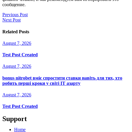
сообщение.
Post
Previous Post
Next Post
navigation
Related Posts
August 7, 2026
Test Post Created
August 7, 2026
bonus nitrobet вміє спростити ставки навіть для тих, хто
робить перші кроки у світі ІТ азарту
August 7, 2026
Test Post Created
Support
Home