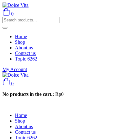
0
Home
Shop
About us
Contact us
Topic 6262
My Account
0
No products in the cart.:
Rp
0
Home
Shop
About us
Contact us
Topic 6262