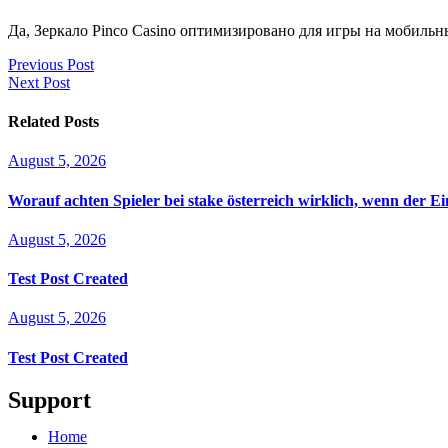
Да, Зеркало Pinco Casino оптимизировано для игры на мобильн
Post
Previous Post
Next Post
navigation
Related Posts
August 5, 2026
Worauf achten Spieler bei stake österreich wirklich, wenn der Ein
August 5, 2026
Test Post Created
August 5, 2026
Test Post Created
Support
Home