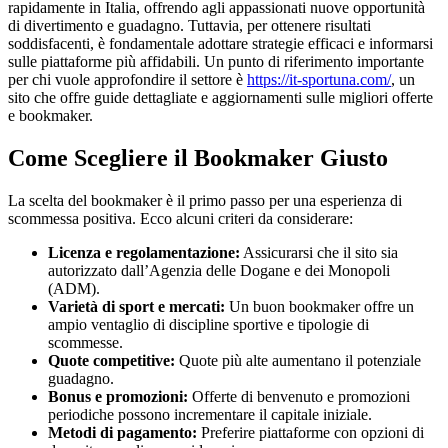
rapidamente in Italia, offrendo agli appassionati nuove opportunità
di divertimento e guadagno. Tuttavia, per ottenere risultati
soddisfacenti, è fondamentale adottare strategie efficaci e informarsi
sulle piattaforme più affidabili. Un punto di riferimento importante
per chi vuole approfondire il settore è
https://it-sportuna.com/
, un
sito che offre guide dettagliate e aggiornamenti sulle migliori offerte
e bookmaker.
Come Scegliere il Bookmaker Giusto
La scelta del bookmaker è il primo passo per una esperienza di
scommessa positiva. Ecco alcuni criteri da considerare:
Licenza e regolamentazione:
Assicurarsi che il sito sia
autorizzato dall’Agenzia delle Dogane e dei Monopoli
(ADM).
Varietà di sport e mercati:
Un buon bookmaker offre un
ampio ventaglio di discipline sportive e tipologie di
scommesse.
Quote competitive:
Quote più alte aumentano il potenziale
guadagno.
Bonus e promozioni:
Offerte di benvenuto e promozioni
periodiche possono incrementare il capitale iniziale.
Metodi di pagamento:
Preferire piattaforme con opzioni di