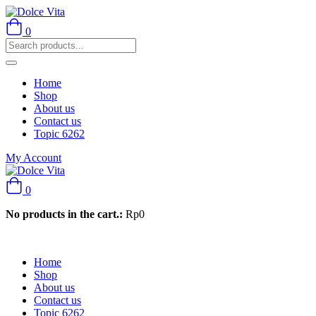
0
Home
Shop
About us
Contact us
Topic 6262
My Account
0
No products in the cart.:
Rp
0
Home
Shop
About us
Contact us
Topic 6262