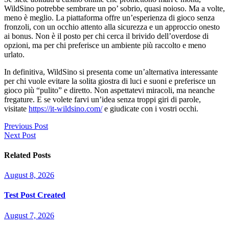
WildSino potrebbe sembrare un po’ sobrio, quasi noioso. Ma a volte,
meno è meglio. La piattaforma offre un’esperienza di gioco senza
fronzoli, con un occhio attento alla sicurezza e un approccio onesto
ai bonus. Non è il posto per chi cerca il brivido dell’overdose di
opzioni, ma per chi preferisce un ambiente più raccolto e meno
urlato.
In definitiva, WildSino si presenta come un’alternativa interessante
per chi vuole evitare la solita giostra di luci e suoni e preferisce un
gioco più “pulito” e diretto. Non aspettatevi miracoli, ma neanche
fregature. E se volete farvi un’idea senza troppi giri di parole,
visitate
https://it-wildsino.com/
e giudicate con i vostri occhi.
Post
Previous Post
Next Post
navigation
Related Posts
August 8, 2026
Test Post Created
August 7, 2026