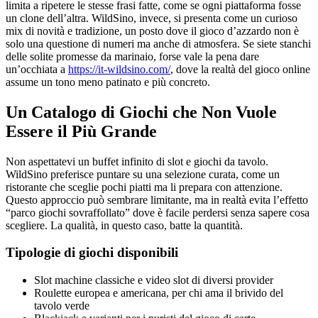
limita a ripetere le stesse frasi fatte, come se ogni piattaforma fosse
un clone dell’altra. WildSino, invece, si presenta come un curioso
mix di novità e tradizione, un posto dove il gioco d’azzardo non è
solo una questione di numeri ma anche di atmosfera. Se siete stanchi
delle solite promesse da marinaio, forse vale la pena dare
un’occhiata a
https://it-wildsino.com/
, dove la realtà del gioco online
assume un tono meno patinato e più concreto.
Un Catalogo di Giochi che Non Vuole
Essere il Più Grande
Non aspettatevi un buffet infinito di slot e giochi da tavolo.
WildSino preferisce puntare su una selezione curata, come un
ristorante che sceglie pochi piatti ma li prepara con attenzione.
Questo approccio può sembrare limitante, ma in realtà evita l’effetto
“parco giochi sovraffollato” dove è facile perdersi senza sapere cosa
scegliere. La qualità, in questo caso, batte la quantità.
Tipologie di giochi disponibili
Slot machine classiche e video slot di diversi provider
Roulette europea e americana, per chi ama il brivido del
tavolo verde