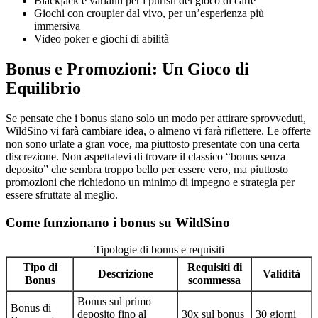
Blackjack e varianti per i puristi del gioco di carte
Giochi con croupier dal vivo, per un’esperienza più
immersiva
Video poker e giochi di abilità
Bonus e Promozioni: Un Gioco di
Equilibrio
Se pensate che i bonus siano solo un modo per attirare sprovveduti,
WildSino vi farà cambiare idea, o almeno vi farà riflettere. Le offerte
non sono urlate a gran voce, ma piuttosto presentate con una certa
discrezione. Non aspettatevi di trovare il classico “bonus senza
deposito” che sembra troppo bello per essere vero, ma piuttosto
promozioni che richiedono un minimo di impegno e strategia per
essere sfruttate al meglio.
Come funzionano i bonus su WildSino
Tipologie di bonus e requisiti
Tipo di
Requisiti di
Descrizione
Validità
Bonus
scommessa
Bonus sul primo
Bonus di
deposito fino al
30x sul bonus
30 giorni