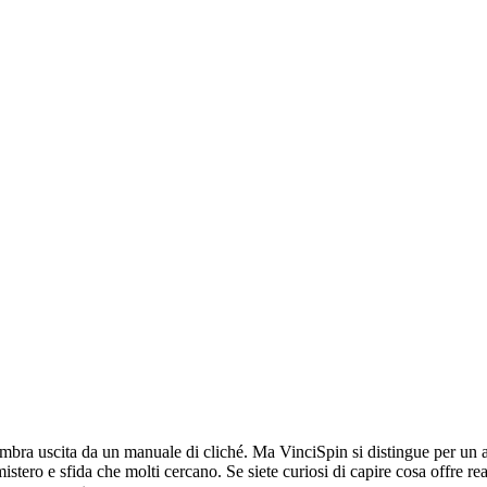
embra uscita da un manuale di cliché. Ma VinciSpin si distingue per un a
stero e sfida che molti cercano. Se siete curiosi di capire cosa offre r