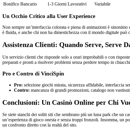
Bonifico Bancario
1-3 Giorni Lavorativi
Variabile
Un Occhio Critico alla User Experience
Non sempre un’interfaccia colorata e piena di animazioni è sinonimo di 
è fluida, e anche chi non ha dimestichezza con il mondo digitale può or
Assistenza Clienti: Quando Serve, Serve 
Un servizio clienti che risponde solo a orari improbabili o con rispost
preparati e pronti a risolvere problemi senza perdere tempo in chiacchie
Pro e Contro di VinciSpin
Pro:
selezione giochi mirata, sicurezza affidabile, interfaccia s
Contro:
mancanza di grandi promozioni, catalogo non vastiss
Conclusioni: Un Casinò Online per Chi Vu
Se siete stanchi dei soliti siti che sembrano più un luna park che un 
un’esperienza di gioco onesta e senza troppi fronzoli. Insomma, un posto
un confronto diretto con la realtà del sito.