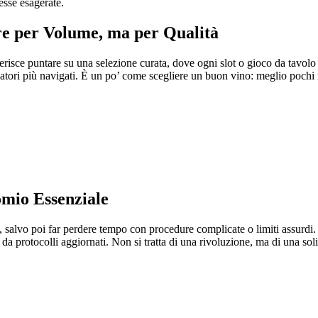
esse esagerate.
re per Volume, ma per Qualità
erisce puntare su una selezione curata, dove ogni slot o gioco da tavolo 
iocatori più navigati. È un po’ come scegliere un buon vino: meglio pochi
mio Essenziale
e, salvo poi far perdere tempo con procedure complicate o limiti assurdi
 da protocolli aggiornati. Non si tratta di una rivoluzione, ma di una soli