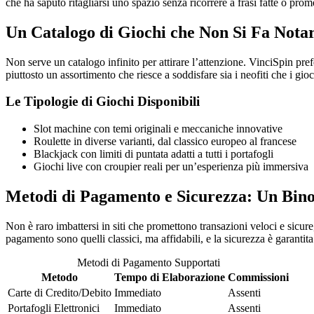
che ha saputo ritagliarsi uno spazio senza ricorrere a frasi fatte o prom
Un Catalogo di Giochi che Non Si Fa Nota
Non serve un catalogo infinito per attirare l’attenzione. VinciSpin pref
piuttosto un assortimento che riesce a soddisfare sia i neofiti che i g
Le Tipologie di Giochi Disponibili
Slot machine con temi originali e meccaniche innovative
Roulette in diverse varianti, dal classico europeo al francese
Blackjack con limiti di puntata adatti a tutti i portafogli
Giochi live con croupier reali per un’esperienza più immersiva
Metodi di Pagamento e Sicurezza: Un Bino
Non è raro imbattersi in siti che promettono transazioni veloci e sicur
pagamento sono quelli classici, ma affidabili, e la sicurezza è garantita
Metodi di Pagamento Supportati
Metodo
Tempo di Elaborazione
Commissioni
Carte di Credito/Debito
Immediato
Assenti
Portafogli Elettronici
Immediato
Assenti