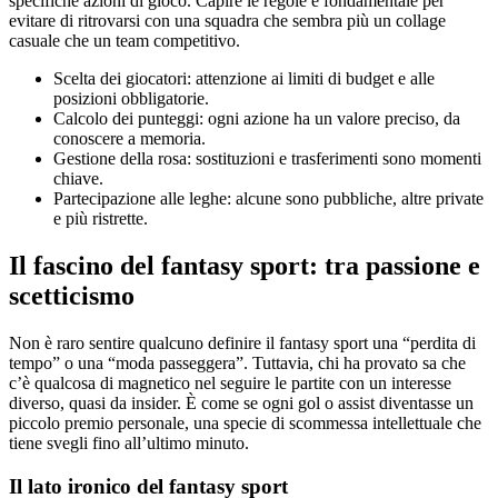
specifiche azioni di gioco. Capire le regole è fondamentale per
evitare di ritrovarsi con una squadra che sembra più un collage
casuale che un team competitivo.
Scelta dei giocatori: attenzione ai limiti di budget e alle
posizioni obbligatorie.
Calcolo dei punteggi: ogni azione ha un valore preciso, da
conoscere a memoria.
Gestione della rosa: sostituzioni e trasferimenti sono momenti
chiave.
Partecipazione alle leghe: alcune sono pubbliche, altre private
e più ristrette.
Il fascino del fantasy sport: tra passione e
scetticismo
Non è raro sentire qualcuno definire il fantasy sport una “perdita di
tempo” o una “moda passeggera”. Tuttavia, chi ha provato sa che
c’è qualcosa di magnetico nel seguire le partite con un interesse
diverso, quasi da insider. È come se ogni gol o assist diventasse un
piccolo premio personale, una specie di scommessa intellettuale che
tiene svegli fino all’ultimo minuto.
Il lato ironico del fantasy sport