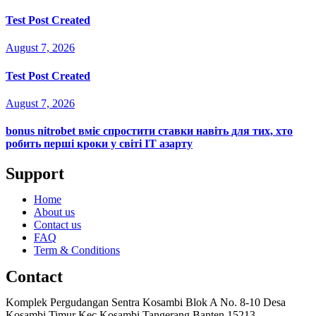
Test Post Created
August 7, 2026
Test Post Created
August 7, 2026
bonus nitrobet вміє спростити ставки навіть для тих, хто
робить перші кроки у світі ІТ азарту
Support
Home
About us
Contact us
FAQ
Term & Conditions
Contact
Komplek Pergudangan Sentra Kosambi Blok A No. 8-10 Desa
Kosambi Timur Kec Kosambi Tangerang Banten 15213