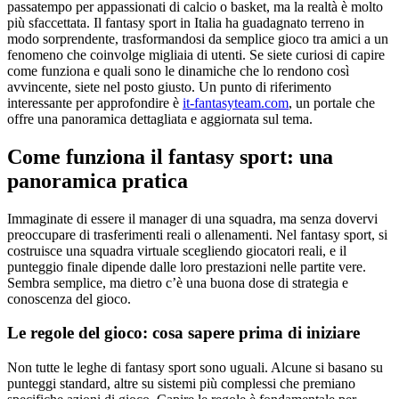
passatempo per appassionati di calcio o basket, ma la realtà è molto
più sfaccettata. Il fantasy sport in Italia ha guadagnato terreno in
modo sorprendente, trasformandosi da semplice gioco tra amici a un
fenomeno che coinvolge migliaia di utenti. Se siete curiosi di capire
come funziona e quali sono le dinamiche che lo rendono così
avvincente, siete nel posto giusto. Un punto di riferimento
interessante per approfondire è
it-fantasyteam.com
, un portale che
offre una panoramica dettagliata e aggiornata sul tema.
Come funziona il fantasy sport: una
panoramica pratica
Immaginate di essere il manager di una squadra, ma senza dovervi
preoccupare di trasferimenti reali o allenamenti. Nel fantasy sport, si
costruisce una squadra virtuale scegliendo giocatori reali, e il
punteggio finale dipende dalle loro prestazioni nelle partite vere.
Sembra semplice, ma dietro c’è una buona dose di strategia e
conoscenza del gioco.
Le regole del gioco: cosa sapere prima di iniziare
Non tutte le leghe di fantasy sport sono uguali. Alcune si basano su
punteggi standard, altre su sistemi più complessi che premiano