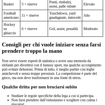
Punti, rimbalzi,
Basket
5 + riserve
Elevato
assist, palle rubate
Football
Touchdown, yard
11 + riserve
Alto
americano
guadagnate, intercetti
Hockey
su
6 + riserve
Gol, assist, penalità
Moderato
ghiaccio
Consigli per chi vuole iniziare senza farsi
prendere troppo la mano
Non serve essere esperti di statistica o avere una memoria da
elefante per divertirsi con il fantasy sport, ma qualche accorgimento
può evitare delusioni. Prima di tutto, è meglio partire con leghe
amichevoli e senza troppe pressioni. La competizione è parte del
gioco, ma non deve trasformarsi in una fonte di stress.
Qualche dritta per non bruciarsi subito
Studiare le regole specifiche della lega a cui si partecipa.
Non farsi prendere dall’entusiasmo e scegliere con calma i
giocatori.