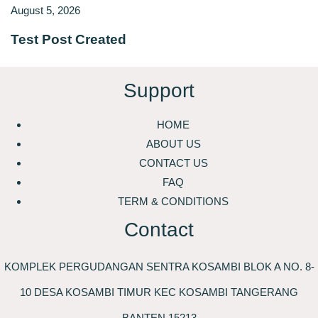
August 5, 2026
Test Post Created
Support
HOME
ABOUT US
CONTACT US
FAQ
TERM & CONDITIONS
Contact
KOMPLEK PERGUDANGAN SENTRA KOSAMBI BLOK A NO. 8-
10 DESA KOSAMBI TIMUR KEC KOSAMBI TANGERANG
BANTEN 15213