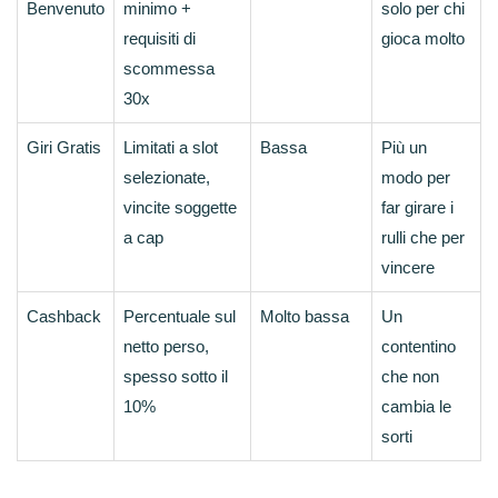
Benvenuto
minimo +
solo per chi
requisiti di
gioca molto
scommessa
30x
Giri Gratis
Limitati a slot
Bassa
Più un
selezionate,
modo per
vincite soggette
far girare i
a cap
rulli che per
vincere
Cashback
Percentuale sul
Molto bassa
Un
netto perso,
contentino
spesso sotto il
che non
10%
cambia le
sorti