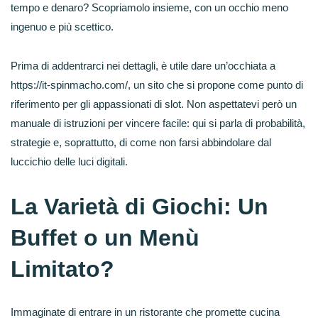
tempo e denaro? Scopriamolo insieme, con un occhio meno
ingenuo e più scettico.
Prima di addentrarci nei dettagli, è utile dare un’occhiata a
https://it-spinmacho.com/
, un sito che si propone come punto di
riferimento per gli appassionati di slot. Non aspettatevi però un
manuale di istruzioni per vincere facile: qui si parla di probabilità,
strategie e, soprattutto, di come non farsi abbindolare dal
luccichio delle luci digitali.
La Varietà di Giochi: Un
Buffet o un Menù
Limitato?
Immaginate di entrare in un ristorante che promette cucina