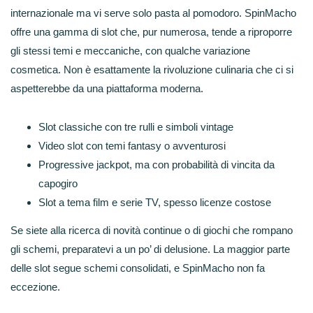
internazionale ma vi serve solo pasta al pomodoro. SpinMacho
offre una gamma di slot che, pur numerosa, tende a riproporre
gli stessi temi e meccaniche, con qualche variazione
cosmetica. Non è esattamente la rivoluzione culinaria che ci si
aspetterebbe da una piattaforma moderna.
Slot classiche con tre rulli e simboli vintage
Video slot con temi fantasy o avventurosi
Progressive jackpot, ma con probabilità di vincita da
capogiro
Slot a tema film e serie TV, spesso licenze costose
Se siete alla ricerca di novità continue o di giochi che rompano
gli schemi, preparatevi a un po’ di delusione. La maggior parte
delle slot segue schemi consolidati, e SpinMacho non fa
eccezione.