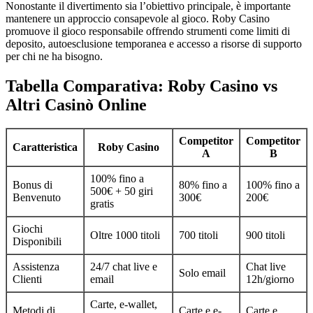
Nonostante il divertimento sia l’obiettivo principale, è importante
mantenere un approccio consapevole al gioco. Roby Casino
promuove il gioco responsabile offrendo strumenti come limiti di
deposito, autoesclusione temporanea e accesso a risorse di supporto
per chi ne ha bisogno.
Tabella Comparativa: Roby Casino vs
Altri Casinò Online
Competitor
Competitor
Caratteristica
Roby Casino
A
B
100% fino a
Bonus di
80% fino a
100% fino a
500€ + 50 giri
Benvenuto
300€
200€
gratis
Giochi
Oltre 1000 titoli
700 titoli
900 titoli
Disponibili
Assistenza
24/7 chat live e
Chat live
Solo email
Clienti
email
12h/giorno
Carte, e-wallet,
Metodi di
Carte e e-
Carte e