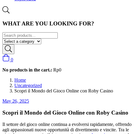
WHAT ARE YOU LOOKING FOR?
0
No products in the cart.:
Rp
0
Home
Uncategorized
Scopri il Mondo del Gioco Online con Roby Casino
May 26, 2025
Scopri il Mondo del Gioco Online con Roby Casino
Il settore del gioco online continua a evolversi rapidamente, offrendo
agli appassionati nuove opportunità di divertimento e vincite. Tra le