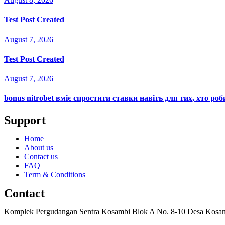
Test Post Created
August 7, 2026
Test Post Created
August 7, 2026
bonus nitrobet вміє спростити ставки навіть для тих, хто роб
Support
Home
About us
Contact us
FAQ
Term & Conditions
Contact
Komplek Pergudangan Sentra Kosambi Blok A No. 8-10 Desa Kosa