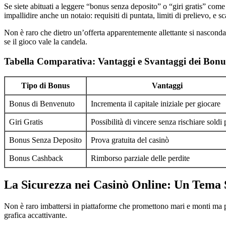
Se siete abituati a leggere “bonus senza deposito” o “giri gratis” com
impallidire anche un notaio: requisiti di puntata, limiti di prelievo, e s
Non è raro che dietro un’offerta apparentemente allettante si nasconda 
se il gioco vale la candela.
Tabella Comparativa: Vantaggi e Svantaggi dei Bonu
Tipo di Bonus
Vantaggi
Bonus di Benvenuto
Incrementa il capitale iniziale per giocare
Giri Gratis
Possibilità di vincere senza rischiare soldi 
Bonus Senza Deposito
Prova gratuita del casinò
Bonus Cashback
Rimborso parziale delle perdite
La Sicurezza nei Casinò Online: Un Tema 
Non è raro imbattersi in piattaforme che promettono mari e monti ma poi
grafica accattivante.