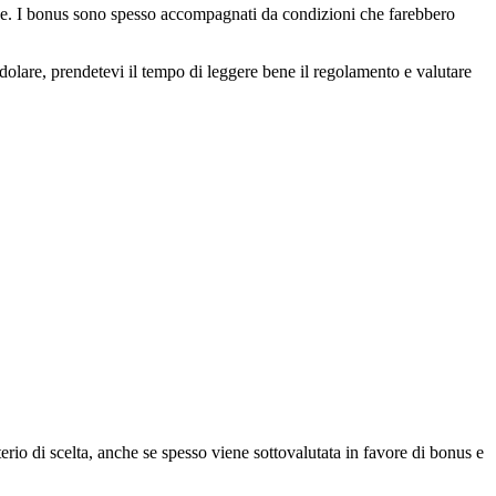
tive. I bonus sono spesso accompagnati da condizioni che farebbero
ndolare, prendetevi il tempo di leggere bene il regolamento e valutare
rio di scelta, anche se spesso viene sottovalutata in favore di bonus e