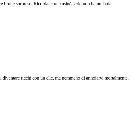
tare brutte sorprese. Ricordate: un casinò serio non ha nulla da
 di diventare ricchi con un clic, ma nemmeno di annoiarvi mortalmente.