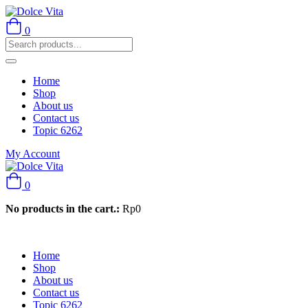
0
Home
Shop
About us
Contact us
Topic 6262
My Account
0
No products in the cart.:
Rp
0
Home
Shop
About us
Contact us
Topic 6262