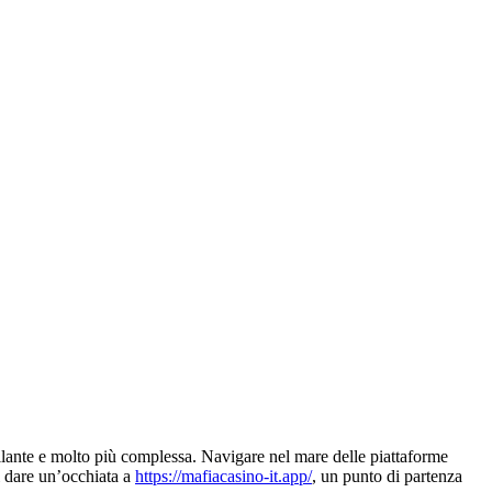
tillante e molto più complessa. Navigare nel mare delle piattaforme
i dare un’occhiata a
https://mafiacasino-it.app/
, un punto di partenza