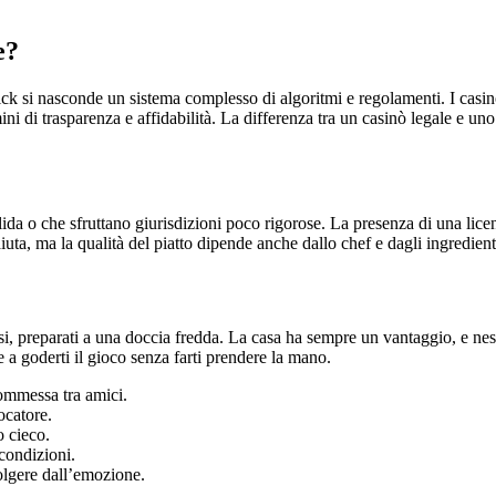
.
e?
lick si nasconde un sistema complesso di algoritmi e regolamenti. I casi
ini di trasparenza e affidabilità. La differenza tra un casinò legale e uno
alida o che sfruttano giurisdizioni poco rigorose. La presenza di una l
iuta, ma la qualità del piatto dipende anche dallo chef e dagli ingredient
rsi, preparati a una doccia fredda. La casa ha sempre un vantaggio, e ne
e a goderti il gioco senza farti prendere la mano.
commessa tra amici.
iocatore.
o cieco.
condizioni.
volgere dall’emozione.