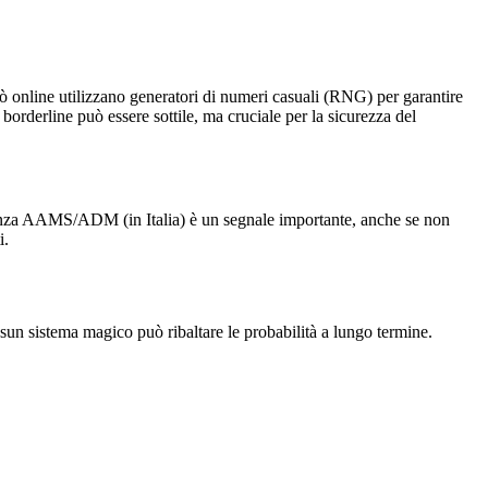
nò online utilizzano generatori di numeri casuali (RNG) per garantire
 borderline può essere sottile, ma cruciale per la sicurezza del
icenza AAMS/ADM (in Italia) è un segnale importante, anche se non
i.
ssun sistema magico può ribaltare le probabilità a lungo termine.