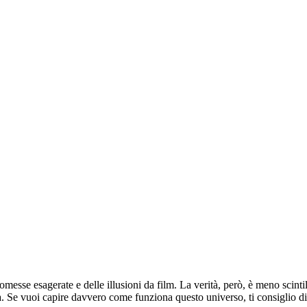
romesse esagerate e delle illusioni da film. La verità, però, è meno scin
ità. Se vuoi capire davvero come funziona questo universo, ti consiglio d