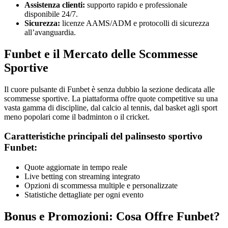
Assistenza clienti:
supporto rapido e professionale
disponibile 24/7.
Sicurezza:
licenze AAMS/ADM e protocolli di sicurezza
all’avanguardia.
Funbet e il Mercato delle Scommesse
Sportive
Il cuore pulsante di Funbet è senza dubbio la sezione dedicata alle
scommesse sportive. La piattaforma offre quote competitive su una
vasta gamma di discipline, dal calcio al tennis, dal basket agli sport
meno popolari come il badminton o il cricket.
Caratteristiche principali del palinsesto sportivo
Funbet:
Quote aggiornate in tempo reale
Live betting con streaming integrato
Opzioni di scommessa multiple e personalizzate
Statistiche dettagliate per ogni evento
Bonus e Promozioni: Cosa Offre Funbet?