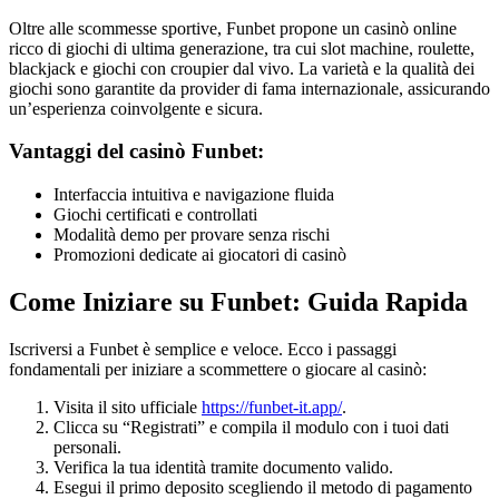
Oltre alle scommesse sportive, Funbet propone un casinò online
ricco di giochi di ultima generazione, tra cui slot machine, roulette,
blackjack e giochi con croupier dal vivo. La varietà e la qualità dei
giochi sono garantite da provider di fama internazionale, assicurando
un’esperienza coinvolgente e sicura.
Vantaggi del casinò Funbet:
Interfaccia intuitiva e navigazione fluida
Giochi certificati e controllati
Modalità demo per provare senza rischi
Promozioni dedicate ai giocatori di casinò
Come Iniziare su Funbet: Guida Rapida
Iscriversi a Funbet è semplice e veloce. Ecco i passaggi
fondamentali per iniziare a scommettere o giocare al casinò:
Visita il sito ufficiale
https://funbet-it.app/
.
Clicca su “Registrati” e compila il modulo con i tuoi dati
personali.
Verifica la tua identità tramite documento valido.
Esegui il primo deposito scegliendo il metodo di pagamento