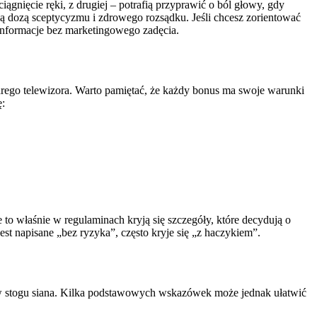
ągnięcie ręki, z drugiej – potrafią przyprawić o ból głowy, gdy
ą dozą sceptycyzmu i zdrowego rozsądku. Jeśli chcesz zorientować
 informacje bez marketingowego zadęcia.
tarego telewizora. Warto pamiętać, że każdy bonus ma swoje warunki
ę:
to właśnie w regulaminach kryją się szczegóły, które decydują o
est napisane „bez ryzyka”, często kryje się „z haczykiem”.
y w stogu siana. Kilka podstawowych wskazówek może jednak ułatwić