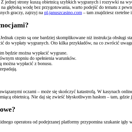
Z jednej strony kuszą obietnicą szybkich wygranych i rozrywki na wyci
 na głęboką wodę bez przygotowania, warto podejść do tematu z pewn
żnych graczy, zajrzyj na
pl-januszcasino.com
– tam znajdziesz rzetelne
omocjami?
Jednak często są one bardziej skomplikowane niż instrukcja obsługi s
hęcić do wypłaty wygranych. Oto kilka przykładów, na co zwrócić uwag
nim będzie można wypłacić wygrane.
w równym stopniu do spełnienia warunków.
rą można wypłacić z bonusu.
zepadają.
wiązanymi oczami – może się skończyć katastrofą. W kasynach online 
iącą obietnicą. Nie daj się zwieść błyskotliwym hasłom – tam, gdzie j
towe?
solidnego operatora od podejrzanej platformy przypomina szukanie igł