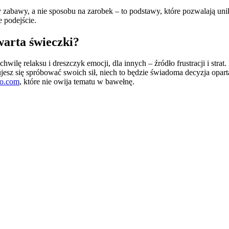
y zabawy, a nie sposobu na zarobek – to podstawy, które pozwalają uni
e podejście.
warta świeczki?
hwilę relaksu i dreszczyk emocji, dla innych – źródło frustracji i stra
jesz się spróbować swoich sił, niech to będzie świadoma decyzja opart
no.com
, które nie owija tematu w bawełnę.