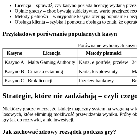
Licencja – sprawdź, czy kasyno posiada licencję wydaną przez
Opinie graczy – choć bywają subiektywne, warto przejrzeć rec
Metody płatności – wiarygodne kasyna oferują popularne i bez
Obsługa klienta – szybka i pomocna obsługa to znak, że operat
Przykładowe porównanie popularnych kasyn
Porównanie wybranych kasyn 
Kasyno
Licencja
Metody płatności
Kasyno A
Malta Gaming Authority
Karta, e-portfele, przelew
24
Kasyno B
Curacao eGaming
Karta, kryptowaluty
Ma
Kasyno C
Brak licencji
Przelew bankowy
Br
Strategie, które nie zadziałają – czyli czeg
Niektórzy gracze wierzą, że istnieje magiczny system na wygraną w ka
losowych, które eliminują możliwość przewidzenia wyniku. Próby obe
gry jak do rozrywki, a nie inwestycji.
Jak zachować zdrowy rozsądek podczas gry?