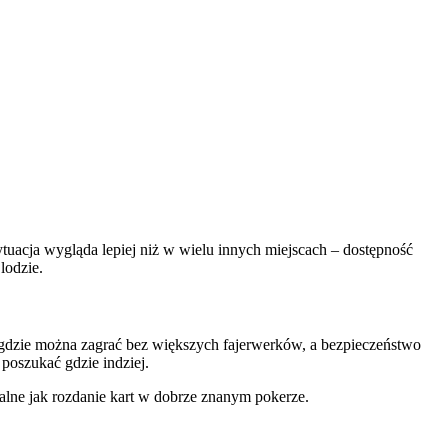
ytuacja wygląda lepiej niż w wielu innych miejscach – dostępność
lodzie.
ca, gdzie można zagrać bez większych fajerwerków, a bezpieczeństwo
 poszukać gdzie indziej.
ywalne jak rozdanie kart w dobrze znanym pokerze.