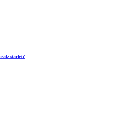
satz startet?