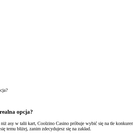
cja?
realna opcja?
j niż asy w talii kart, Coolzino Casino próbuje wybić się na tle konku
się temu bliżej, zanim zdecydujesz się na zakład.