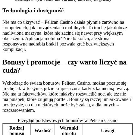
Technologia i dostępność
Nie ma co ukrywać – Pelican Casino działa płynnie zarówno na
komputerach, jak i urządzeniach mobilnych. To trochę jak dobrze
naoliwiona maszyna, która nie zacina się nawet przy większym
obciążeniu. Aplikacja mobilna? Nie do końca, ale strona
responsywna nadrabia braki i pozwala grać bez większych
komplikacji.
Bonusy i promocje – czy warto liczyć na
cuda?
Wchodząc do świata bonusów Pelican Casino, można poczuć się
trochę jak w kasynie, gdzie krupier rzuca karty z kamienną twarzą.
Nie ma tu fajerwerków, które miałyby rozświetlić noc, ale też nie
ma pułapek, które zrujnują portfel. Bonusy są raczej umiarkowane i
przejrzyste, co dla niektórych może być zaletą, a dla innych –
rozczarowaniem.
Przegląd podstawowych bonusów w Pelican Casino
Rodzaj
Warunki
Wartość
Uwagi
bonusu
obrotu