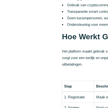
Gebruik van cryptocurrenci
Transparante smart contra
Geen tussenpersonen, wat 
Ondersteuning voor meerd
Hoe Werkt 
Het platform maakt gebruik v
zorgt voor een eerlijk en onp
uitbetalingen.
Stap
Beschr
1. Registratie
Maak ee
2. Storten
Stort c