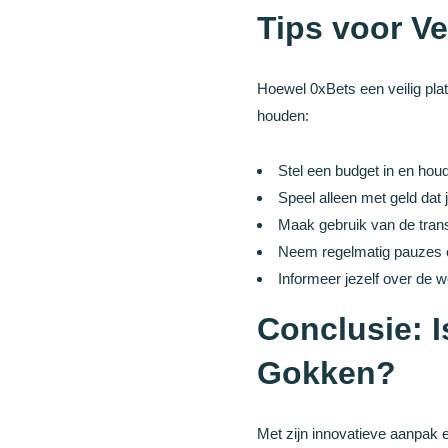
Tips voor V
Hoewel 0xBets een veilig platf
houden:
Stel een budget in en houd
Speel alleen met geld dat 
Maak gebruik van de transp
Neem regelmatig pauzes 
Informeer jezelf over de 
Conclusie: 
Gokken?
Met zijn innovatieve aanpak e