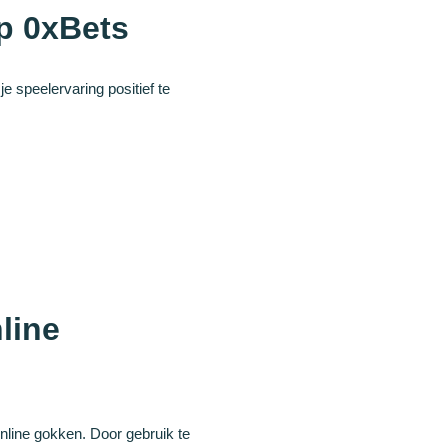
op 0xBets
je speelervaring positief te
line
online gokken. Door gebruik te