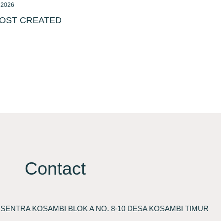
 2026
POST CREATED
Contact
NTRA KOSAMBI BLOK A NO. 8-10 DESA KOSAMBI TIMUR