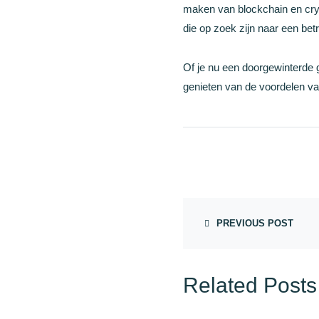
maken van blockchain en cryp
die op zoek zijn naar een be
Of je nu een doorgewinterde g
genieten van de voordelen va
PREVIOUS POST
Related Posts