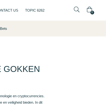
NTACT US
TOPIC 6262
0
xBets
E GOKKEN
hnologie en cryptocurrencies.
en veiligheid bieden. In dit