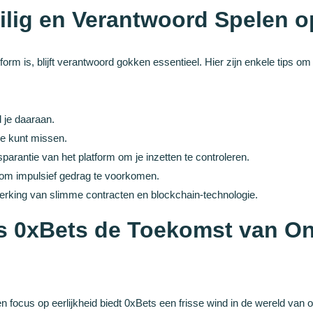
eilig en Verantwoord Spelen 
orm is, blijft verantwoord gokken essentieel. Hier zijn enkele tips om 
 je daaraan.
je kunt missen.
arantie van het platform om je inzetten te controleren.
om impulsief gedrag te voorkomen.
werking van slimme contracten en blockchain-technologie.
Is 0xBets de Toekomst van On
n focus op eerlijkheid biedt 0xBets een frisse wind in de wereld van 