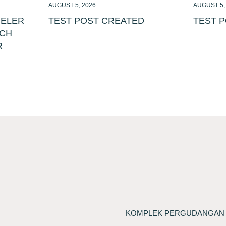
AUGUST 5, 2026
AUGUST 5,
IELER
TEST POST CREATED
TEST 
ICH
R
KOMPLEK PERGUDANGAN SE