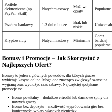
Portfele
Możliwe
elektroniczne (np.
Natychmiastowy
Popularne
opłaty
PayPal, Skrill)
Brak lub
Przelew bankowy
1-3 dni robocze
Uniwersal
niskie
Coraz
Kryptowaluty
Natychmiastowy
Minimalne
bardziej
popularne
Bonusy i Promocje – Jak Skorzystać z
Najlepszych Ofert?
Bonusy to jeden z głównych powodów, dla których gracze
wybierają kasyna online. Mogą one znacząco zwiększyć szanse na
wygraną oraz wydłużyć czas zabawy. Najczęściej spotykane
promocje to:
Bonus powitalny – dodatkowe środki lub darmowe spiny dla
nowych graczy.
Bonus bez depozytu – możliwość wypróbowania gier bez
konieczności wpłaty własnych pieniędzy.