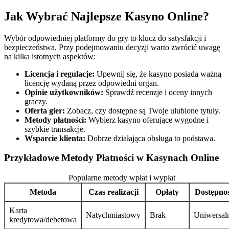
Jak Wybrać Najlepsze Kasyno Online?
Wybór odpowiedniej platformy do gry to klucz do satysfakcji i
bezpieczeństwa. Przy podejmowaniu decyzji warto zwrócić uwagę
na kilka istotnych aspektów:
Licencja i regulacje:
Upewnij się, że kasyno posiada ważną
licencję wydaną przez odpowiedni organ.
Opinie użytkowników:
Sprawdź recenzje i oceny innych
graczy.
Oferta gier:
Zobacz, czy dostępne są Twoje ulubione tytuły.
Metody płatności:
Wybierz kasyno oferujące wygodne i
szybkie transakcje.
Wsparcie klienta:
Dobrze działająca obsługa to podstawa.
Przykładowe Metody Płatności w Kasynach Online
Popularne metody wpłat i wypłat
Metoda
Czas realizacji
Opłaty
Dostępno
Karta
Natychmiastowy
Brak
Uniwersal
kredytowa/debetowa