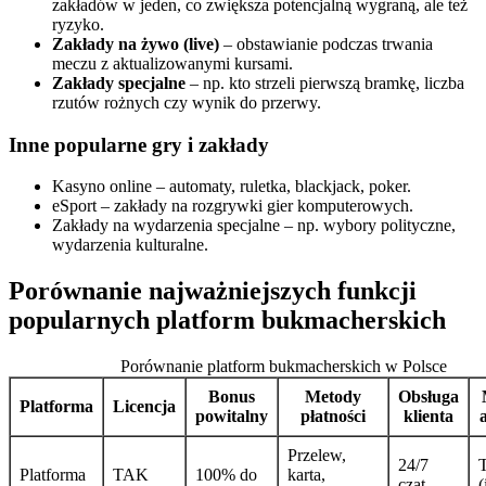
zakładów w jeden, co zwiększa potencjalną wygraną, ale też
ryzyko.
Zakłady na żywo (live)
– obstawianie podczas trwania
meczu z aktualizowanymi kursami.
Zakłady specjalne
– np. kto strzeli pierwszą bramkę, liczba
rzutów rożnych czy wynik do przerwy.
Inne popularne gry i zakłady
Kasyno online – automaty, ruletka, blackjack, poker.
eSport – zakłady na rozgrywki gier komputerowych.
Zakłady na wydarzenia specjalne – np. wybory polityczne,
wydarzenia kulturalne.
Porównanie najważniejszych funkcji
popularnych platform bukmacherskich
Porównanie platform bukmacherskich w Polsce
Bonus
Metody
Obsługa
Platforma
Licencja
powitalny
płatności
klienta
Przelew,
24/7
Platforma
TAK
100% do
karta,
czat,
(