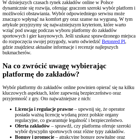
W dzisiejszych czasach rynek zakładów online w Polsce
dynamicznie się rozwija, oferując graczom szeroki wybór platform i
możliwości obstawiania. Wybór odpowiedniego serwisu może
znacząco wpłynąć na komfort gry oraz szanse na wygraną. W tym
artykule przyjrzymy się najważniejszym kryteriom, które warto
wziąć pod uwagę podczas wyboru platformy do zakładów
sportowych i gier kasynowych. Jeśli szukasz sprawdzonego miejsca
do rozpoczęcia swojej przygody, warto odwiedzić
Betonred Pl
,
gdzie znajdziesz aktualne informacje i recenzje najlepszych
bukmacherów.
Na co zwrócić uwagę wybierając
platformę do zakładów?
Wybór platformy do zakładów online powinien opierać się na kilku
kluczowych aspektach, które zapewnią bezpieczeństwo oraz
przyjemność z gry. Oto najważniejsze z nich:
Licencja i regulacje prawne
– upewnij się, że operator
posiada ważną licencję wydaną przez polskie organy
regulacyjne, co gwarantuje legalność i bezpieczeństwo.
Oferta zakładów
– sprawdź, czy platforma oferuje szeroki
wybór dyscyplin sportowych oraz różne typy zakładów.
Bonusy i promocje
– atrakcyjne bonusy powitalne oraz