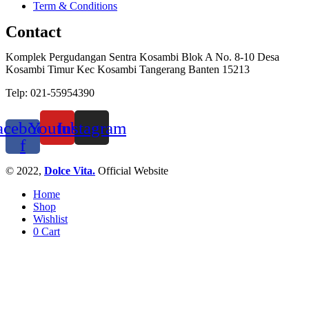
Term & Conditions
Contact
Komplek Pergudangan Sentra Kosambi Blok A No. 8-10 Desa
Kosambi Timur Kec Kosambi Tangerang Banten 15213
Telp: 021-55954390
acebook-
Youtube
Instagram
f
© 2022,
Dolce Vita.
Official Website
Home
Shop
Wishlist
0
Cart