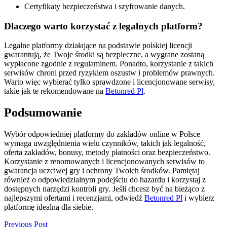
Certyfikaty bezpieczeństwa i szyfrowanie danych.
Dlaczego warto korzystać z legalnych platform?
Legalne platformy działające na podstawie polskiej licencji
gwarantują, że Twoje środki są bezpieczne, a wygrane zostaną
wypłacone zgodnie z regulaminem. Ponadto, korzystanie z takich
serwisów chroni przed ryzykiem oszustw i problemów prawnych.
Warto więc wybierać tylko sprawdzone i licencjonowane serwisy,
takie jak te rekomendowane na
Betonred Pl
.
Podsumowanie
Wybór odpowiedniej platformy do zakładów online w Polsce
wymaga uwzględnienia wielu czynników, takich jak legalność,
oferta zakładów, bonusy, metody płatności oraz bezpieczeństwo.
Korzystanie z renomowanych i licencjonowanych serwisów to
gwarancja uczciwej gry i ochrony Twoich środków. Pamiętaj
również o odpowiedzialnym podejściu do hazardu i korzystaj z
dostępnych narzędzi kontroli gry. Jeśli chcesz być na bieżąco z
najlepszymi ofertami i recenzjami, odwiedź
Betonred Pl
i wybierz
platformę idealną dla siebie.
Post
Previous Post