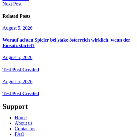
Next Post
navigation
Related Posts
August 5, 2026
Worauf achten Spieler bei stake österreich wirklich, wenn der
Einsatz startet?
August 5, 2026
Test Post Created
August 5, 2026
Test Post Created
Support
Home
About us
Contact us
FAQ