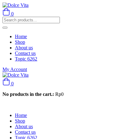
0
Home
Shop
About us
Contact us
Topic 6262
My Account
0
No products in the cart.:
Rp
0
Home
Shop
About us
Contact us
Topic 6262