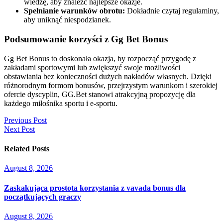
wiedzę, aby znaleźć najlepsze okazje.
Spełnianie warunków obrotu:
Dokładnie czytaj regulaminy,
aby uniknąć niespodzianek.
Podsumowanie korzyści z Gg Bet Bonus
Gg Bet Bonus to doskonała okazja, by rozpocząć przygodę z
zakładami sportowymi lub zwiększyć swoje możliwości
obstawiania bez konieczności dużych nakładów własnych. Dzięki
różnorodnym formom bonusów, przejrzystym warunkom i szerokiej
ofercie dyscyplin, GG.Bet stanowi atrakcyjną propozycję dla
każdego miłośnika sportu i e-sportu.
Post
Previous Post
Next Post
navigation
Related Posts
August 8, 2026
Zaskakująca prostota korzystania z vavada bonus dla
początkujących graczy
August 8, 2026