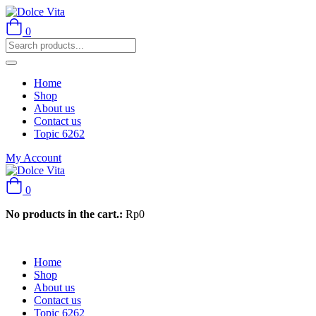
0
Home
Shop
About us
Contact us
Topic 6262
My Account
0
No products in the cart.:
Rp
0
Home
Shop
About us
Contact us
Topic 6262