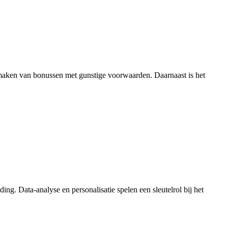
te maken van bonussen met gunstige voorwaarden. Daarnaast is het
ng. Data-analyse en personalisatie spelen een sleutelrol bij het