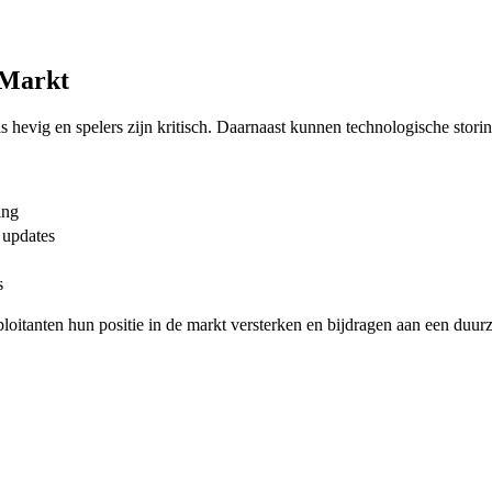
 Markt
is hevig en spelers zijn kritisch. Daarnaast kunnen technologische sto
ing
 updates
s
loitanten hun positie in de markt versterken en bijdragen aan een duur