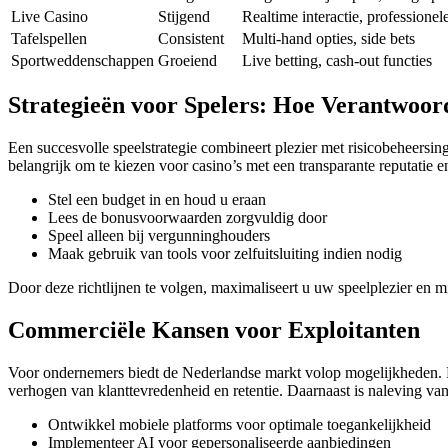
Live Casino
Stijgend
Realtime interactie, professionel
Tafelspellen
Consistent
Multi-hand opties, side bets
Sportweddenschappen
Groeiend
Live betting, cash-out functies
Strategieën voor Spelers: Hoe Verantwoord
Een succesvolle speelstrategie combineert plezier met risicobeheersi
belangrijk om te kiezen voor casino’s met een transparante reputatie e
Stel een budget in en houd u eraan
Lees de bonusvoorwaarden zorgvuldig door
Speel alleen bij vergunninghouders
Maak gebruik van tools voor zelfuitsluiting indien nodig
Door deze richtlijnen te volgen, maximaliseert u uw speelplezier en 
Commerciële Kansen voor Exploitanten
Voor ondernemers biedt de Nederlandse markt volop mogelijkheden. Het 
verhogen van klanttevredenheid en retentie. Daarnaast is naleving va
Ontwikkel mobiele platforms voor optimale toegankelijkheid
Implementeer AI voor gepersonaliseerde aanbiedingen