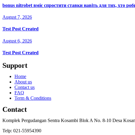
bonus nitrobet вміє спростити ставки навіть для тих, хто роб
August 7, 2026
Test Post Created
August 6, 2026
Test Post Created
Support
Home
About us
Contact us
FAQ
Term & Conditions
Contact
Komplek Pergudangan Sentra Kosambi Blok A No. 8-10 Desa Kosa
Telp: 021-55954390