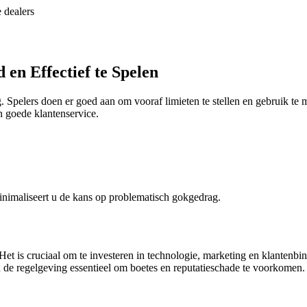
e dealers
 en Effectief te Spelen
ng. Spelers doen er goed aan om vooraf limieten te stellen en gebruik 
n goede klantenservice.
minimaliseert u de kans op problematisch gokgedrag.
is cruciaal om te investeren in technologie, marketing en klantenbindi
n de regelgeving essentieel om boetes en reputatieschade te voorkomen.