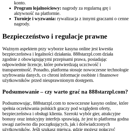
konto.
Program lojalnościowy:
nagrody za regularną grę i
aktywność na platformie.
Turnieje i wyzwania:
rywalizacja z innymi graczami o cenne
nagrody.
Bezpieczeństwo i regulacje prawne
Ważnym aspektem przy wyborze kasyna online jest kwestia
bezpieczeństwa i legalności działania. 888starzpl.com działa
zgodnie z obowiązującymi przepisami prawa, posiadając
odpowiednie licencje, które potwierdzają uczciwość i
transparentność. Ponadto, platforma stosuje nowoczesne technologie
szyfrowania danych, co chroni informacje osobiste i finansowe
użytkowników przed nieuprawnionym dostępem.
Podsumowanie – czy warto grać na 888starzpl.com?
Podsumowując, 888starzpl.com to nowoczesne kasyno online, które
spełnia oczekiwania polskich graczy pod względem oferty,
bezpieczeństwa i obsługi klienta. Szeroki wybór gier, atrakcyjne
bonusy oraz intuicyjny interfejs sprawiają, że jest to platforma godna
uwagi zarówno dla początkujących, jak i doświadczonych
użytkowników. Jeśli szukasz miejsca, gdzie możesz połączyć