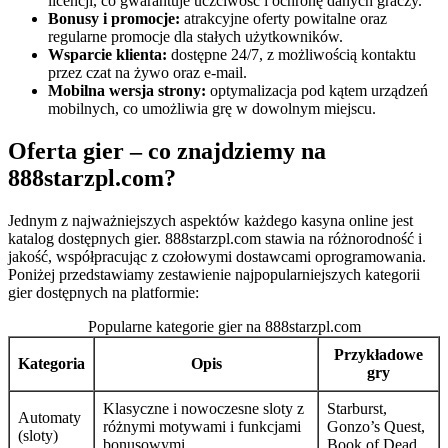
licencji, co gwarantuje uczciwość i ochronę danych graczy.
Bonusy i promocje:
atrakcyjne oferty powitalne oraz
regularne promocje dla stałych użytkowników.
Wsparcie klienta:
dostępne 24/7, z możliwością kontaktu
przez czat na żywo oraz e-mail.
Mobilna wersja strony:
optymalizacja pod kątem urządzeń
mobilnych, co umożliwia grę w dowolnym miejscu.
Oferta gier – co znajdziemy na
888starzpl.com?
Jednym z najważniejszych aspektów każdego kasyna online jest
katalog dostępnych gier. 888starzpl.com stawia na różnorodność i
jakość, współpracując z czołowymi dostawcami oprogramowania.
Poniżej przedstawiamy zestawienie najpopularniejszych kategorii
gier dostępnych na platformie:
Popularne kategorie gier na 888starzpl.com
Przykładowe
Kategoria
Opis
gry
Klasyczne i nowoczesne sloty z
Starburst,
Automaty
różnymi motywami i funkcjami
Gonzo’s Quest,
(sloty)
bonusowymi.
Book of Dead