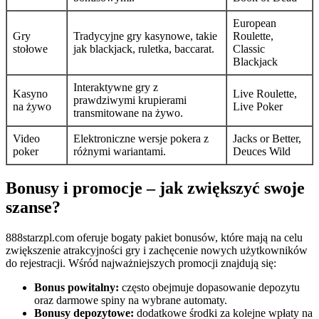
European
Gry
Tradycyjne gry kasynowe, takie
Roulette,
stołowe
jak blackjack, ruletka, baccarat.
Classic
Blackjack
Interaktywne gry z
Kasyno
Live Roulette,
prawdziwymi krupierami
na żywo
Live Poker
transmitowane na żywo.
Video
Elektroniczne wersje pokera z
Jacks or Better,
poker
różnymi wariantami.
Deuces Wild
Bonusy i promocje – jak zwiększyć swoje
szanse?
888starzpl.com oferuje bogaty pakiet bonusów, które mają na celu
zwiększenie atrakcyjności gry i zachęcenie nowych użytkowników
do rejestracji. Wśród najważniejszych promocji znajdują się:
Bonus powitalny:
często obejmuje dopasowanie depozytu
oraz darmowe spiny na wybrane automaty.
Bonusy depozytowe:
dodatkowe środki za kolejne wpłaty na