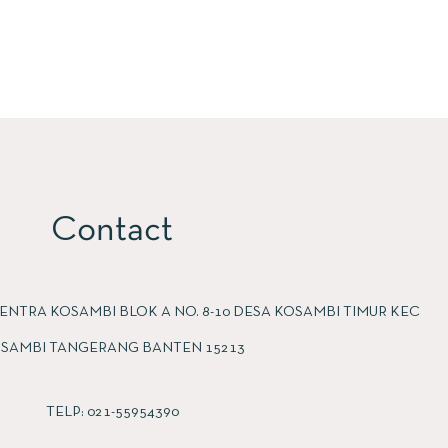
Contact
TRA KOSAMBI BLOK A NO. 8-10 DESA KOSAMBI TIMUR KEC
SAMBI TANGERANG BANTEN 15213
TELP: 021-55954390