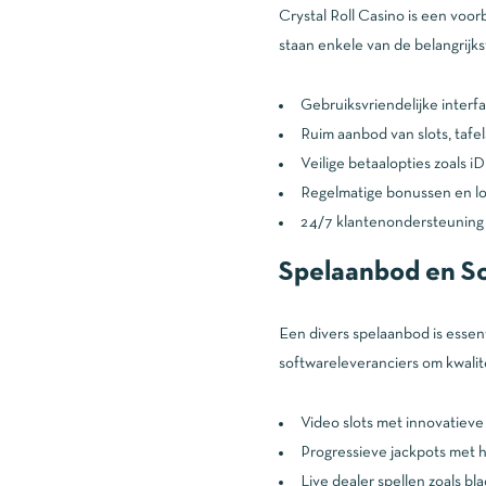
Crystal Roll Casino is een voo
staan enkele van de belangrijk
Gebruiksvriendelijke interfa
Ruim aanbod van slots, tafel
Veilige betaalopties zoals i
Regelmatige bonussen en lo
24/7 klantenondersteuning v
Spelaanbod en So
Een divers spelaanbod is esse
softwareleveranciers om kwalite
Video slots met innovatieve
Progressieve jackpots met 
Live dealer spellen zoals bl