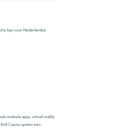
ische tips voor Nederlandse
s mobiele apps, virtual reality
 Roll Casino spelen een