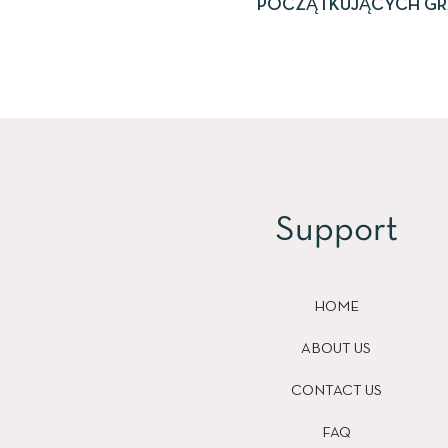
POCZĄTKUJĄCYCH G
Support
HOME
ABOUT US
CONTACT US
FAQ