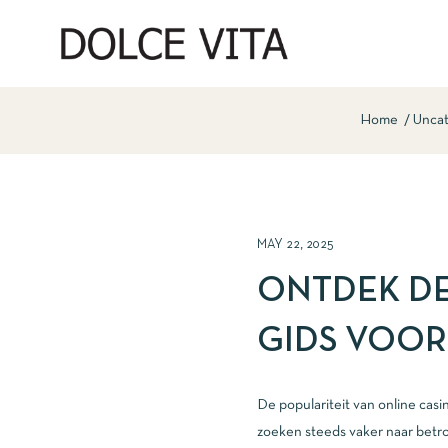
Home
Uncat
MAY 22, 2025
ONTDEK DE
GIDS VOOR
De populariteit van online casin
zoeken steeds vaker naar betro