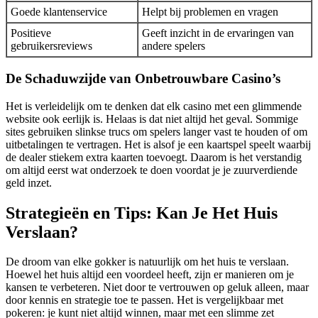
Goede klantenservice
Helpt bij problemen en vragen
Positieve
Geeft inzicht in de ervaringen van
gebruikersreviews
andere spelers
De Schaduwzijde van Onbetrouwbare Casino’s
Het is verleidelijk om te denken dat elk casino met een glimmende
website ook eerlijk is. Helaas is dat niet altijd het geval. Sommige
sites gebruiken slinkse trucs om spelers langer vast te houden of om
uitbetalingen te vertragen. Het is alsof je een kaartspel speelt waarbij
de dealer stiekem extra kaarten toevoegt. Daarom is het verstandig
om altijd eerst wat onderzoek te doen voordat je je zuurverdiende
geld inzet.
Strategieën en Tips: Kan Je Het Huis
Verslaan?
De droom van elke gokker is natuurlijk om het huis te verslaan.
Hoewel het huis altijd een voordeel heeft, zijn er manieren om je
kansen te verbeteren. Niet door te vertrouwen op geluk alleen, maar
door kennis en strategie toe te passen. Het is vergelijkbaar met
pokeren: je kunt niet altijd winnen, maar met een slimme zet