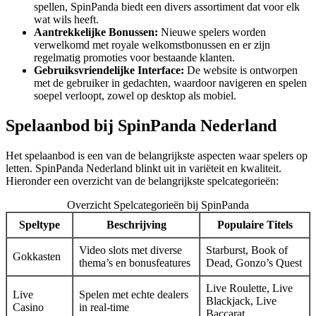
spellen, SpinPanda biedt een divers assortiment dat voor elk
wat wils heeft.
Aantrekkelijke Bonussen:
Nieuwe spelers worden
verwelkomd met royale welkomstbonussen en er zijn
regelmatig promoties voor bestaande klanten.
Gebruiksvriendelijke Interface:
De website is ontworpen
met de gebruiker in gedachten, waardoor navigeren en spelen
soepel verloopt, zowel op desktop als mobiel.
Spelaanbod bij SpinPanda Nederland
Het spelaanbod is een van de belangrijkste aspecten waar spelers op
letten. SpinPanda Nederland blinkt uit in variëteit en kwaliteit.
Hieronder een overzicht van de belangrijkste spelcategorieën:
Overzicht Spelcategorieën bij SpinPanda
Speltype
Beschrijving
Populaire Titels
Video slots met diverse
Starburst, Book of
Gokkasten
thema’s en bonusfeatures
Dead, Gonzo’s Quest
Live Roulette, Live
Live
Spelen met echte dealers
Blackjack, Live
Casino
in real-time
Baccarat