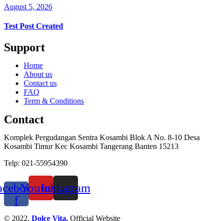
August 5, 2026
Test Post Created
Support
Home
About us
Contact us
FAQ
Term & Conditions
Contact
Komplek Pergudangan Sentra Kosambi Blok A No. 8-10 Desa
Kosambi Timur Kec Kosambi Tangerang Banten 15213
Telp: 021-55954390
acebook-
Youtube
Instagram
f
© 2022,
Dolce Vita.
Official Website