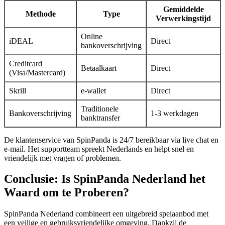
Gemiddelde
Methode
Type
Verwerkingstijd
Online
iDEAL
Direct
bankoverschrijving
Creditcard
Betaalkaart
Direct
(Visa/Mastercard)
Skrill
e-wallet
Direct
Traditionele
Bankoverschrijving
1-3 werkdagen
banktransfer
De klantenservice van SpinPanda is 24/7 bereikbaar via live chat en
e-mail. Het supportteam spreekt Nederlands en helpt snel en
vriendelijk met vragen of problemen.
Conclusie: Is SpinPanda Nederland het
Waard om te Proberen?
SpinPanda Nederland combineert een uitgebreid spelaanbod met
een veilige en gebruiksvriendelijke omgeving. Dankzij de