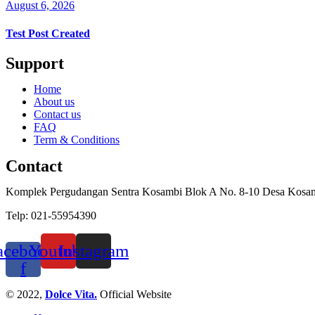
August 6, 2026
Test Post Created
Support
Home
About us
Contact us
FAQ
Term & Conditions
Contact
Komplek Pergudangan Sentra Kosambi Blok A No. 8-10 Desa Kosa
Telp: 021-55954390
acebook-
Youtube
Instagram
f
© 2022,
Dolce Vita.
Official Website