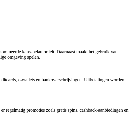
renommeerde kansspelautoriteit. Daarnaast maakt het gebruik van
ilige omgeving spelen.
editcards, e-wallets en bankoverschrijvingen. Uitbetalingen worden
r regelmatig promoties zoals gratis spins, cashback-aanbiedingen en