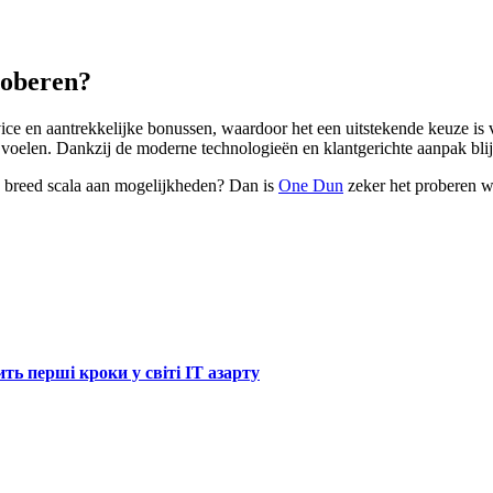
roberen?
 en aantrekkelijke bonussen, waardoor het een uitstekende keuze is vo
voelen. Dankzij de moderne technologieën en klantgerichte aanpak blijf
en breed scala aan mogelijkheden? Dan is
One Dun
zeker het proberen w
ить перші кроки у світі ІТ азарту