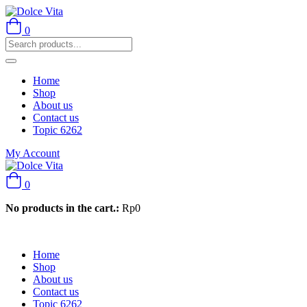
0
Home
Shop
About us
Contact us
Topic 6262
My Account
0
No products in the cart.:
Rp
0
Home
Shop
About us
Contact us
Topic 6262