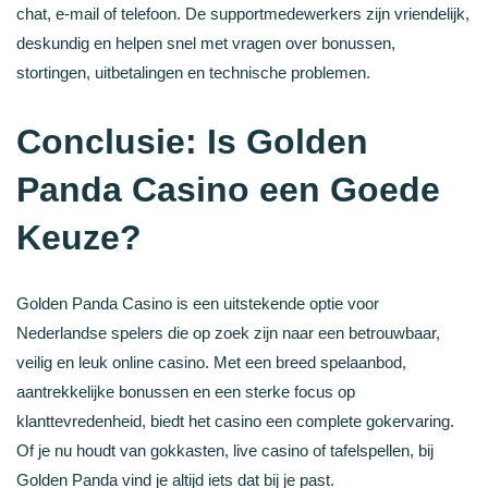
chat, e-mail of telefoon. De supportmedewerkers zijn vriendelijk,
deskundig en helpen snel met vragen over bonussen,
stortingen, uitbetalingen en technische problemen.
Conclusie: Is Golden
Panda Casino een Goede
Keuze?
Golden Panda Casino is een uitstekende optie voor
Nederlandse spelers die op zoek zijn naar een betrouwbaar,
veilig en leuk online casino. Met een breed spelaanbod,
aantrekkelijke bonussen en een sterke focus op
klanttevredenheid, biedt het casino een complete gokervaring.
Of je nu houdt van gokkasten, live casino of tafelspellen, bij
Golden Panda vind je altijd iets dat bij je past.