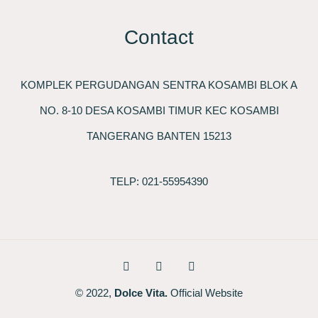
Contact
KOMPLEK PERGUDANGAN SENTRA KOSAMBI BLOK A
NO. 8-10 DESA KOSAMBI TIMUR KEC KOSAMBI
TANGERANG BANTEN 15213
TELP: 021-55954390
© 2022,
Dolce Vita.
Official Website