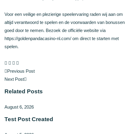
Voor een veilige en plezierige speelervaring raden wij aan om
altijd verantwoord te spelen en de voorwaarden van bonussen
goed door te nemen. Bezoek de officiële website via
https://goldenpandacasino-nl.com/
om direct te starten met
spelen.
Previous Post
Next Post
Related Posts
August 6, 2026
Test Post Created