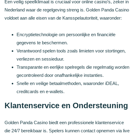
Een veilig speelklimaat is cruciaal voor online casino’s, zeker in
Nederland waar de regelgeving streng is. Golden Panda Casino
voldoet aan alle eisen van de Kansspelautoriteit, waaronder:
Encryptietechnologie om persoonlijke en financiële
gegevens te beschermen.
Verantwoord spelen tools zoals limieten voor stortingen,
verliezen en sessieduur.
Transparante en eerlijke spelregels die regelmatig worden
gecontroleerd door onafhankelijke instanties.
Snelle en veilige betaalmethoden, waaronder iDEAL,
creditcards en e-wallets.
Klantenservice en Ondersteuning
Golden Panda Casino biedt een professionele klantenservice
die 24/7 bereikbaar is. Spelers kunnen contact opnemen via live