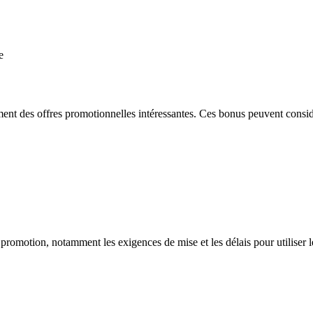
e
èrement des offres promotionnelles intéressantes. Ces bonus peuvent consi
ue promotion, notamment les exigences de mise et les délais pour utilis