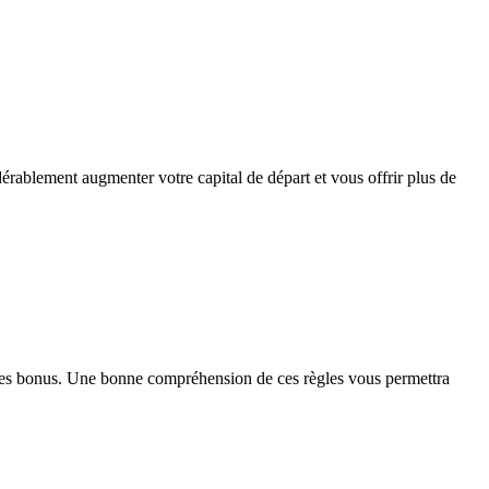
dérablement augmenter votre capital de départ et vous offrir plus de
er les bonus. Une bonne compréhension de ces règles vous permettra