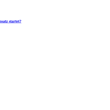
satz startet?