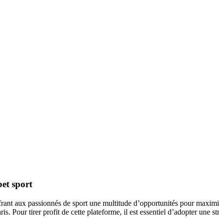
et sport
ffrant aux passionnés de sport une multitude d’opportunités pour maximi
is. Pour tirer profit de cette plateforme, il est essentiel d’adopter une 