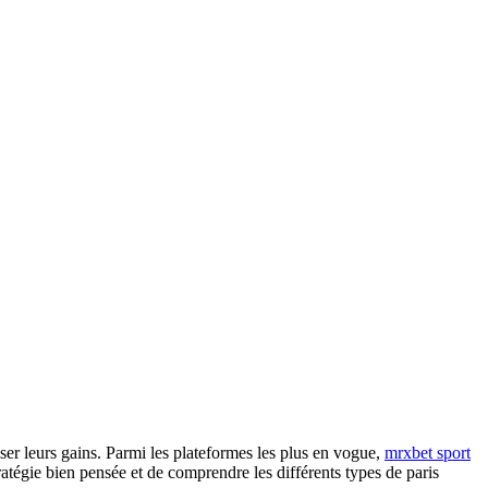
ser leurs gains. Parmi les plateformes les plus en vogue,
mrxbet sport
stratégie bien pensée et de comprendre les différents types de paris