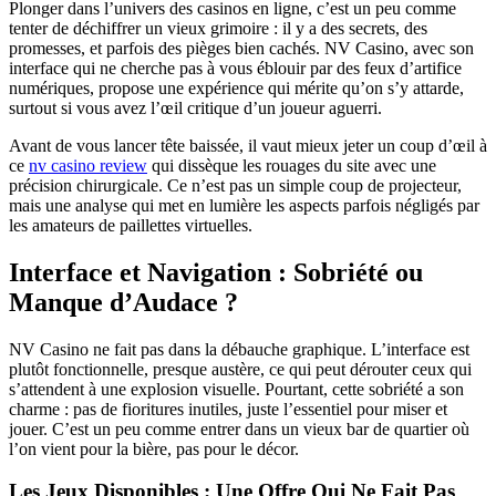
Plonger dans l’univers des casinos en ligne, c’est un peu comme
tenter de déchiffrer un vieux grimoire : il y a des secrets, des
promesses, et parfois des pièges bien cachés. NV Casino, avec son
interface qui ne cherche pas à vous éblouir par des feux d’artifice
numériques, propose une expérience qui mérite qu’on s’y attarde,
surtout si vous avez l’œil critique d’un joueur aguerri.
Avant de vous lancer tête baissée, il vaut mieux jeter un coup d’œil à
ce
nv casino review
qui dissèque les rouages du site avec une
précision chirurgicale. Ce n’est pas un simple coup de projecteur,
mais une analyse qui met en lumière les aspects parfois négligés par
les amateurs de paillettes virtuelles.
Interface et Navigation : Sobriété ou
Manque d’Audace ?
NV Casino ne fait pas dans la débauche graphique. L’interface est
plutôt fonctionnelle, presque austère, ce qui peut dérouter ceux qui
s’attendent à une explosion visuelle. Pourtant, cette sobriété a son
charme : pas de fioritures inutiles, juste l’essentiel pour miser et
jouer. C’est un peu comme entrer dans un vieux bar de quartier où
l’on vient pour la bière, pas pour le décor.
Les Jeux Disponibles : Une Offre Qui Ne Fait Pas