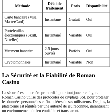
Délai de
Méthode
Frais
Disponibilité
traitement
Carte bancaire (Visa,
Instantané
Gratuit
Oui
MasterCard)
Portefeuilles
électroniques (Skrill,
Instantané
Variable
Oui
Neteller)
2-5 jours
Virement bancaire
Parfois
Oui
ouvrés
Cryptomonnaies
Instantané
Variable
Non
La Sécurité et la Fiabilité de Roman
Casino
La sécurité est un critère primordial pour tout joueur en ligne.
Roman Casino utilise des protocoles de cryptage SSL pour protéger
les données personnelles et financières de ses utilisateurs. De plus, la
plateforme est régulée par une autorité de jeu reconnue, garantissant
un environnement de jeu équitable et transparent.