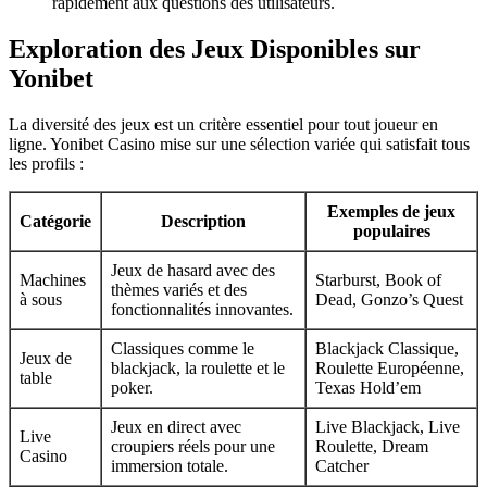
rapidement aux questions des utilisateurs.
Exploration des Jeux Disponibles sur
Yonibet
La diversité des jeux est un critère essentiel pour tout joueur en
ligne. Yonibet Casino mise sur une sélection variée qui satisfait tous
les profils :
Exemples de jeux
Catégorie
Description
populaires
Jeux de hasard avec des
Machines
Starburst, Book of
thèmes variés et des
à sous
Dead, Gonzo’s Quest
fonctionnalités innovantes.
Classiques comme le
Blackjack Classique,
Jeux de
blackjack, la roulette et le
Roulette Européenne,
table
poker.
Texas Hold’em
Jeux en direct avec
Live Blackjack, Live
Live
croupiers réels pour une
Roulette, Dream
Casino
immersion totale.
Catcher