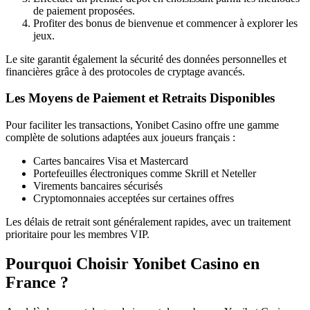
de paiement proposées.
Profiter des bonus de bienvenue et commencer à explorer les
jeux.
Le site garantit également la sécurité des données personnelles et
financières grâce à des protocoles de cryptage avancés.
Les Moyens de Paiement et Retraits Disponibles
Pour faciliter les transactions, Yonibet Casino offre une gamme
complète de solutions adaptées aux joueurs français :
Cartes bancaires Visa et Mastercard
Portefeuilles électroniques comme Skrill et Neteller
Virements bancaires sécurisés
Cryptomonnaies acceptées sur certaines offres
Les délais de retrait sont généralement rapides, avec un traitement
prioritaire pour les membres VIP.
Pourquoi Choisir Yonibet Casino en
France ?