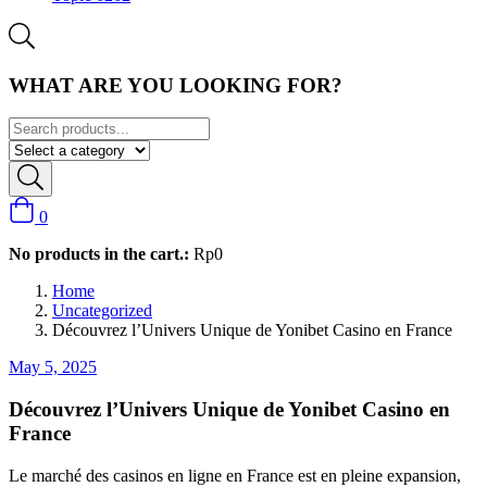
WHAT ARE YOU LOOKING FOR?
0
No products in the cart.:
Rp
0
Home
Uncategorized
Découvrez l’Univers Unique de Yonibet Casino en France
May 5, 2025
Découvrez l’Univers Unique de Yonibet Casino en
France
Le marché des casinos en ligne en France est en pleine expansion,